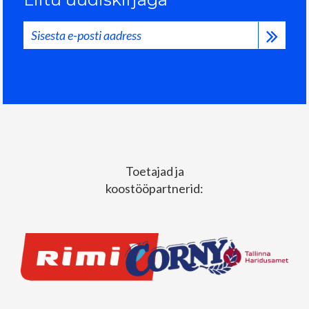
Toetajad ja
koostööpartnerid: