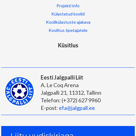
Projekti info
Külastatud koolid
Koolikülastuste ajakava
Koolitus õpetajatele
Küsitlus
Eesti Jalgpalli Liit
A. Le Coq Arena
Jalgpalli 21
,
11312
,
Tallinn
Telefon:
(+372) 627 9960
E-post:
efa@jalgpall.ee
Liitu uudiskirjaga