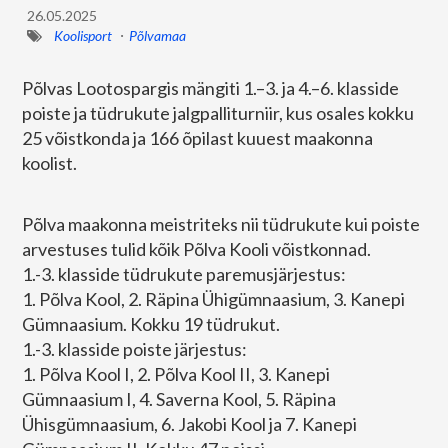
26.05.2025
Koolisport
Põlvamaa
Põlvas Lootospargis mängiti 1.–3. ja 4.–6. klasside
poiste ja tüdrukute jalgpalliturniir, kus osales kokku
25 võistkonda ja 166 õpilast kuuest maakonna
koolist.
Põlva maakonna meistriteks nii tüdrukute kui poiste
arvestuses tulid kõik Põlva Kooli võistkonnad.
1.-3. klasside tüdrukute paremusjärjestus:
1. Põlva Kool, 2. Räpina Ühigümnaasium, 3. Kanepi
Gümnaasium. Kokku 19 tüdrukut.
1.-3. klasside poiste järjestus:
1. Põlva Kool I, 2. Põlva Kool II, 3. Kanepi
Gümnaasium I, 4. Saverna Kool, 5. Räpina
Ühisgümnaasium, 6. Jakobi Kool ja 7. Kanepi